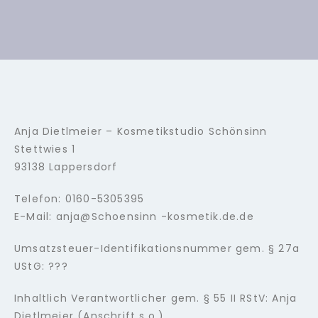
Anja Dietlmeier – Kosmetikstudio Schönsinn
Stettwies 1
93138 Lappersdorf
Telefon: 0160-5305395
E-Mail: anja@Schoensinn -kosmetik.de.de
Umsatzsteuer-Identifikationsnummer gem. § 27a
UStG: ???
Inhaltlich Verantwortlicher gem. § 55 II RStV: Anja
Dietlmeier (Anschrift s.o.)